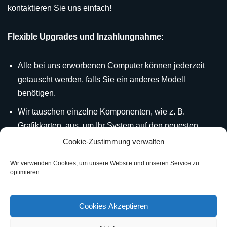
kontaktieren Sie uns einfach!
Flexible Upgrades und Inzahlungnahme:
Alle bei uns erworbenen Computer können jederzeit
getauscht werden, falls Sie ein anderes Modell
benötigen.
Wir tauschen einzelne Komponenten, wie z. B.
Grafikkarten, aus, um Ihr System auf den neuesten
Stand zu bringen.
Cookie-Zustimmung verwalten
Ihre alten Komponenten nehmen wir selbstverständlich
Wir verwenden Cookies, um unsere Website und unseren Service zu
in Zahlung.
optimieren.
Nutzen Sie unsere flexiblen Angebote, um Ihren Rechner
Cookies Akzeptieren
an Ihre Bedürfnisse anzupassen!